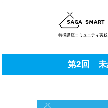
内
容
を
ス
キ
特徴
講座
コミュニティ
実践
ッ
プ
第2回 