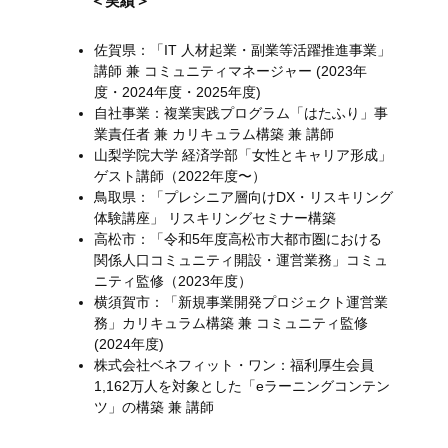
＜実績＞
佐賀県：「IT 人材起業・副業等活躍推進事業」
講師 兼 コミュニティマネージャー (2023年
度・2024年度・2025年度)
自社事業：複業実践プログラム「はたふり」事
業責任者 兼 カリキュラム構築 兼 講師
山梨学院大学 経済学部「女性とキャリア形成」
ゲスト講師（2022年度〜）
鳥取県：「プレシニア層向けDX・リスキリング
体験講座」 リスキリングセミナー構築
高松市：「令和5年度高松市大都市圏における
関係人口コミュニティ開設・運営業務」コミュ
ニティ監修（2023年度）
横須賀市：「新規事業開発プロジェクト運営業
務」カリキュラム構築 兼 コミュニティ監修
(2024年度)
株式会社ベネフィット・ワン：福利厚生会員
1,162万人を対象とした「eラーニングコンテン
ツ」の構築 兼 講師