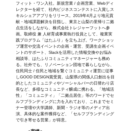
フィット・ワン入社。新規営業 / 企画営業、Webディ
レクターを経て、社内ビジネスコンテストに入賞しス
キルシェアアプリをリリース。2019年4月より地元貢
献・地域課題解決を目指し、東京と山梨の里帰り二拠
点生活をしながら、株式会社トレジャーフットへ参
画。取締役 兼 人材育成事業執行役員として、複業実
践プログラム「はたふり」を立ち上げ。ワークショッ
プ運営や交流イベントの企画・運営、受講生企画イベ
ントのサポート、Slackを活用した情報交換やお悩み
相談等、はたふりコミュニティマネージャーも務め
る。社外でも、リノベーション団地で暮らしながら、
住民同士 / 住民と地域を繋ぐコミュニティ運営に従事
しGOOD DESIGN賞受賞。山梨県の関係人口創出を目
的としたコミュニティやソーシャルバーの日替わり店
長など、多様なコミュニティ醸成に携わる。「地域活
性」「コミュニティ」「二拠点居住」等のワードでセ
ルフブランディングに力を入れており、これまでセミ
ナー登壇や大学講師、新聞・ラジオ等のメディア出
演、具体的な案件獲得など、「セルフブランディング
で引き寄せる営業」が得意。