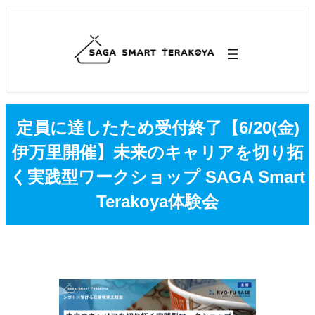
内
容
を
ス
キ
ッ
プ
定員に達したため受付終了【6/20(金)
伊万里開催】未来のキャリアを切り拓
く実践型ワークショップ SAGA Smart
Terakoya体験会